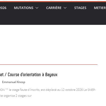
2026
MUTATIONS
CARRIÈRE
STAGES
METIER
et / Course d’orientation à Bayeux
Emmanuel Knosp
ON ** le stage faute d’inscrits, est déplacé au 12 octobre 2026 Le SNEP-
e organise 2 stages sur