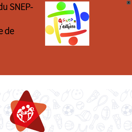
X
s du SNEP-
e de