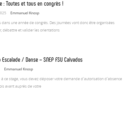
e : Toutes et tous en congrès !
2025
Emmanuel Knosp
dans une année de congrès. Des journées vont donc être organisées
 débattre et valider les orientations
 Escalade / Danse – SNEP FSU Calvados
5
Emmanuel Knosp
re à ce stage, vous devez déposer votre demande d’autorisation d’absence
is avant auprès de votre