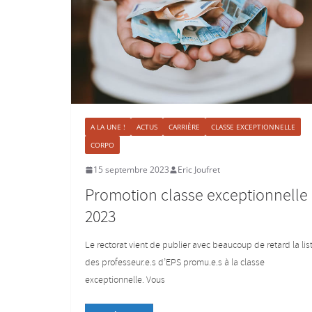
A LA UNE !
ACTUS
CARRIÈRE
CLASSE EXCEPTIONNELLE
CORPO
15 septembre 2023
Eric Joufret
Promotion classe exceptionnelle
2023
Le rectorat vient de publier avec beaucoup de retard la lis
des professeur.e.s d’EPS promu.e.s à la classe
exceptionnelle. Vous