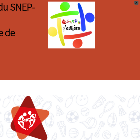
X
s du SNEP-
e de