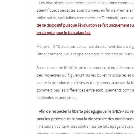
Les disciplines concernées sont celles du tronc commun d
scientifique, spécialités abandonnées en fin de Première) 
philosophie, spécialités conservées en Terminale) sont ex
de ce dispositif puisque l’évaluation se fait uniquement s
en compte pour le baccalauréat.
Même si l’EPS n’est pas concernée directement, les enseig
l’établissement. Nous rappelons donc la position du SNES
Sous couvert de lisibilité, de transparence, d’équité entre
des moyennes qui figureront sur les bulletins scolaires et 
contre la pression des élèves et des parents, à travers la f
gommera pas les différences entre établissements comme s
nationales et anonymes.
Afin de respecter la liberté pédagogique, le SNES-FSU re
pour les professeurs ni pour la Vie scolaire des établissem
Il ne saurait contenir des contraintes de rattrapage d’év