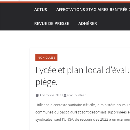
ACTUS
AFFECTATIONS STAGIAIRES RENTRÉE 
REVUE DE PRESSE
ADHÉRER
NON CLASSÉ
Lycée et plan local d’éval
piège.
3 octobre 2021
eric jouffret
Utilisant le contexte sanitaire difficile, le ministère pours
communes du baccalauréat sont désormais supprimées et le
syndicales, sauf l’UNSA, de recourir dès 2022 à un examen q