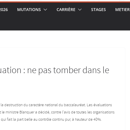
2026
MUTATIONS
CARRIÈRE
STAGES
METIER
uation : ne pas tomber dans le
uit la destruction du caractère national du baccalauréat. Les évaluations
 ministre Blanquer a décidé, contre l’avis de toutes les organisations
ui fait la part belle au contrôle continu pur, à hauteur de 40%.