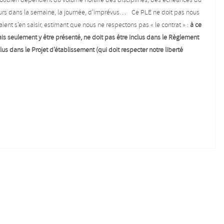
quotidien dépendent du volume horaire des disciplines, des échéances du
e cours dans la semaine, la journée, d’imprévus… Ce PLE ne doit pas nous
ent s’en saisir, estimant que nous ne respectons pas «
le contrat
» :
à ce
 mais seulement y être présenté, ne doit pas être inclus dans le Règlement
nclus dans le Projet d’établissement (qui doit respecter notre liberté