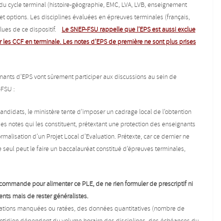
u cycle terminal (histoire-géographie, EMC, LVA, LVB, enseignement
et options. Les disciplines évaluées en épreuves terminales (français,
clues de ce dispositif.
Le SNEP-FSU rappelle que l’EPS est aussi exclue
ur les CCF en terminale. Les notes d’EPS de première ne sont plus prises
nants d’EPS vont sûrement participer aux discussions au sein de
-FSU :
 candidats, le ministère tente d’imposer un cadrage local de l’obtention
des notes qui les constituent, prétextant une protection des enseignants
ormalisation d’un Projet Local d’Evaluation. Prétexte, car ce dernier ne
eul peut le faire un baccalauréat constitué d’épreuves terminales,
commande pour alimenter ce PLE, de ne rien formuler de prescriptif ni
ents mais de rester généralistes.
aluations manquées ou ratées, des données quantitatives (nombre de