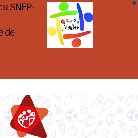
X
s du SNEP-
e de