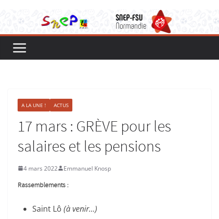
A LA UNE !
ACTUS
17 mars : GRÈVE pour les
salaires et les pensions
4 mars 2022
Emmanuel Knosp
Rassemblements :
Saint Lô
(à venir…)