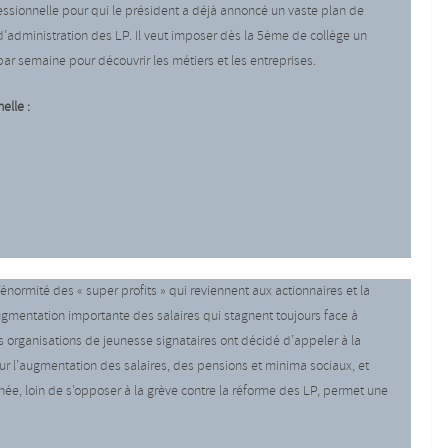
essionnelle pour qui le président a déjà annoncé un vaste plan de
 d’administration des LP. Il veut imposer dès la 5ème de collège un
par semaine pour découvrir les métiers et les entreprises.
elle :
énormité des « super profits » qui reviennent aux actionnaires et la
ugmentation importante des salaires qui stagnent toujours face à
les organisations de jeunesse signataires ont décidé d’appeler à la
ur l’augmentation des salaires, des pensions et minima sociaux, et
rnée, loin de s’opposer à la grève contre la réforme des LP, permet une