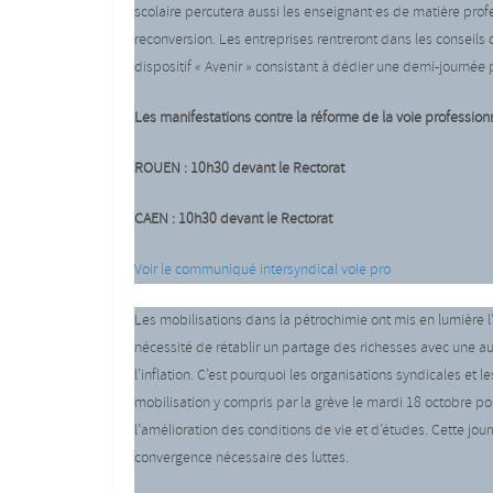
scolaire percutera aussi les enseignant·es de matière prof
reconversion. Les entreprises rentreront dans les conseils
dispositif « Avenir » consistant à dédier une demi-journée 
Les manifestations contre la réforme de la voie professionn
ROUEN : 10h30 devant le Rectorat
CAEN : 10h30 devant le Rectorat
Voir le communiqué intersyndical voie pro
Les mobilisations dans la pétrochimie ont mis en lumière l’
nécessité de rétablir un partage des richesses avec une a
l’inflation. C’est pourquoi les organisations syndicales et 
mobilisation y compris par la grève le mardi 18 octobre po
l’amélioration des conditions de vie et d’études. Cette jou
convergence nécessaire des luttes.