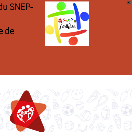
X
s du SNEP-
e de