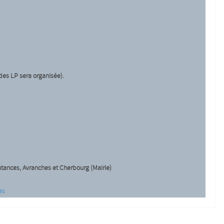
des LP sera organisée).
tances, Avranches et Cherbourg (Mairie)
es