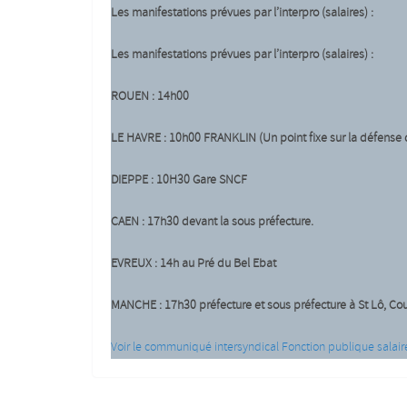
Les manifestations prévues par l’interpro (salaires) :
Les manifestations prévues par l’interpro (salaires) :
ROUEN : 14h00
LE HAVRE : 10h00 FRANKLIN (Un point fixe sur la défense 
DIEPPE : 10H30 Gare SNCF
CAEN : 17h30 devant la sous préfecture.
EVREUX : 14h au Pré du Bel Ebat
MANCHE : 17h30 préfecture et sous préfecture à St Lô, Cou
Voir le communiqué intersyndical Fonction publique salair