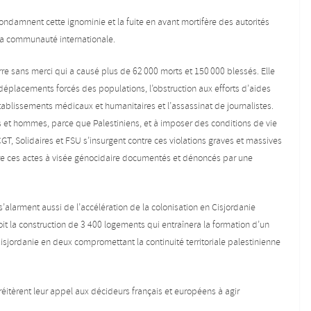
ondamnent cette ignominie et la fuite en avant mortifère des autorités
 la communauté internationale.
e sans merci qui a causé plus de 62 000 morts et 150 000 blessés. Elle
éplacements forcés des populations, l’obstruction aux efforts d’aides
ablissements médicaux et humanitaires et l’assassinat de journalistes.
s et hommes, parce que Palestiniens, et à imposer des conditions de vie
GT, Solidaires et FSU s’insurgent contre ces violations graves et massives
ntre ces actes à visée génocidaire documentés et dénoncés par une
’alarment aussi de l’accélération de la colonisation en Cisjordanie
it la construction de 3 400 logements qui entraînera la formation d’un
Cisjordanie en deux compromettant la continuité territoriale palestinienne
réitèrent leur appel aux décideurs français et européens à agir