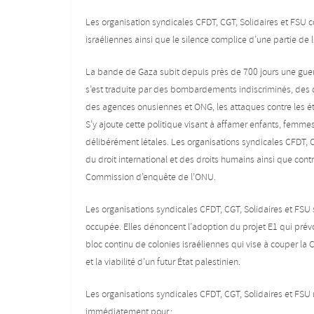
Les organisation syndicales CFDT, CGT, Solidaires et FSU c
israéliennes ainsi que le silence complice d’une partie de
La bande de Gaza subit depuis près de 700 jours une guerr
s’est traduite par des bombardements indiscriminés, des d
des agences onusiennes et ONG, les attaques contre les ét
S’y ajoute cette politique visant à affamer enfants, femme
délibérément létales. Les organisations syndicales CFDT, C
du droit international et des droits humains ainsi que co
Commission d’enquête de l’ONU.
Les organisations syndicales CFDT, CGT, Solidaires et FSU s
occupée. Elles dénoncent l’adoption du projet E1 qui prévo
bloc continu de colonies israéliennes qui vise à couper la 
et la viabilité d’un futur État palestinien.
Les organisations syndicales CFDT, CGT, Solidaires et FSU 
immédiatement pour :