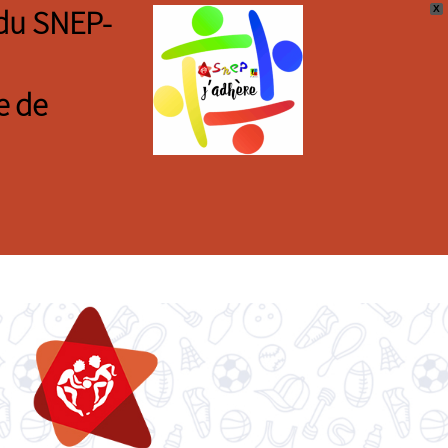
X
s du SNEP-
e de