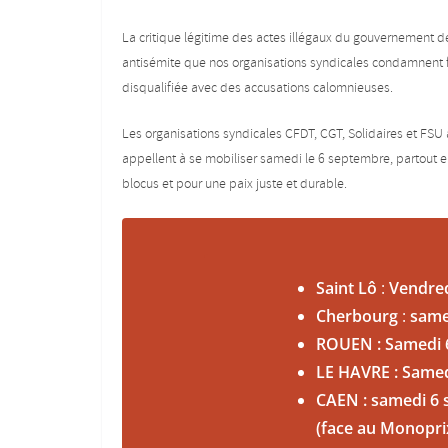
La critique légitime des actes illégaux du gouvernement d
antisémite que nos organisations syndicales condamnent f
disqualifiée avec des accusations calomnieuses.
Les organisations syndicales CFDT, CGT, Solidaires et FSU 
appellent à se mobiliser samedi le 6 septembre, partout e
blocus et pour une paix juste et durable.
Saint Lô
:
Vendred
Cherbourg
:
same
ROUEN : Samedi 6
LE HAVRE : Samed
CAEN : samedi 6 
(face au Monopri