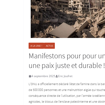
A LA UNE !
ACTUS
Manifestons pour pour un
une paix juste et durable !
4 septembre 2025
Eric Joufret
L’ONU a officiellement déclaré l’état de famine dans la ba
de 500 000 personnes et une malnutrition aigüe qui touche
conséquence directe de l’utilisation, par l’armée israélie
agricoles, le blocus de l’enclave palestinienne et une obst