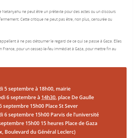
e Netanyahu ne peut être un prétexte pour des actes ou un discours
ermement. Cette critique ne peut pas être, non plus, censurée ou
appellent à ne pas détourner le regard de ce qui se passe à Gaza. Elles
n France, pour un cessez-le-feu immédiat à Gaza, pour mettre fin au
i 5 septembre à 18h00, mairie
di 6 septembre à
14h30
, place De Gaulle
 septembre 15h00 Place St Sever
i 6 septembre 15h00 Parvis de l’université
septembre 15h00 15 heures Place de Gaza
x, Boulevard du Général Leclerc)