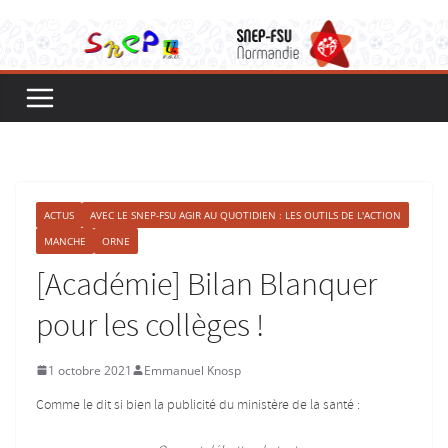
ACTUS
AVEC LE SNEP-FSU AGIR AU QUOTIDIEN : LES OUTILS DE L'ACTION
MANCHE
ORNE
[Académie] Bilan Blanquer
pour les collèges !
1 octobre 2021
Emmanuel Knosp
Comme le dit si bien la publicité du ministère de la santé :