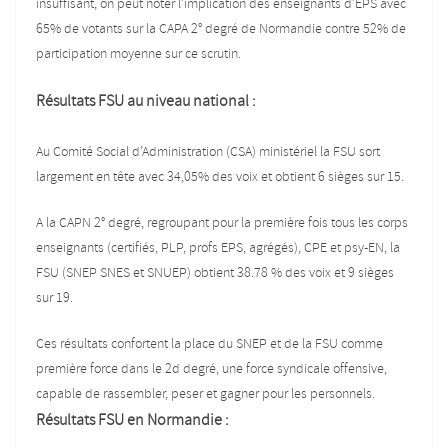
insuffisant, on peut noter l’implication des enseignants d’EPS avec
65% de votants sur la CAPA 2° degré de Normandie contre 52% de
participation moyenne sur ce scrutin.
Résultats FSU au niveau national :
Au Comité Social d’Administration (CSA) ministériel la FSU sort
largement en tête avec 34,05% des voix et obtient 6 sièges sur 15.
A la CAPN 2° degré, regroupant pour la première fois tous les corps
enseignants (certifiés, PLP, profs EPS, agrégés), CPE et psy-EN, la
FSU (SNEP SNES et SNUEP) obtient 38.78 % des voix et 9 sièges
sur 19.
Ces résultats confortent la place du SNEP et de la FSU comme
première force dans le 2d degré, une force syndicale offensive,
capable de rassembler, peser et gagner pour les personnels.
Résultats
FSU en Normandie :