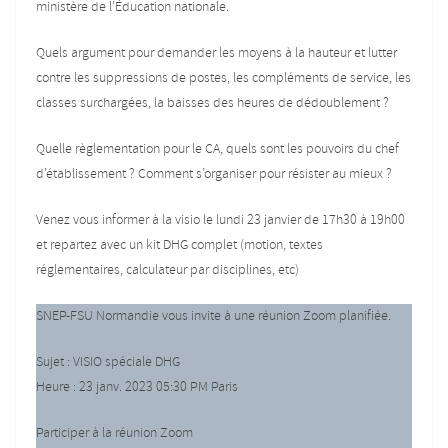
ministère de l’Éducation nationale.
Quels argument pour demander les moyens à la hauteur et lutter
contre les suppressions de postes, les compléments de service, les
classes surchargées, la baisses des heures de dédoublement ?
Quelle règlementation pour le CA, quels sont les pouvoirs du chef
d’établissement ? Comment s’organiser pour résister au mieux ?
Venez vous informer à la visio le lundi 23 janvier de 17h30 à 19h00
et repartez avec un kit DHG complet (motion, textes
réglementaires, calculateur par disciplines, etc)
SNEP-FSU Normandie vous invite à une réunion Zoom planifiée.
Sujet : VISIO spéciale DHG
Heure : 23 janv. 2023 05:30 PM Paris
Participer à la réunion Zoom