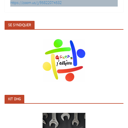
https://zoom.us/j/95822074532
SE SYNDIQUER
KIT DHG